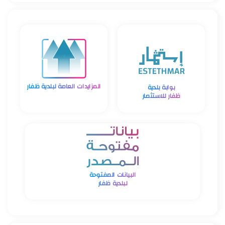
جديد
المزايدات العامة لبلدية ظفار
بوابة بلدية
ظفار للاستثمار
البيانات المفتوحة
لبلدية ظفار