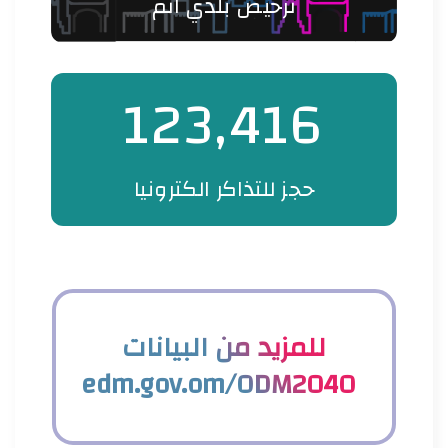
ترخيص بلدي اُتم
123,416
حجز للتذاكر الكترونيا
للمزيد من البيانات
edm.gov.om/ODM2040