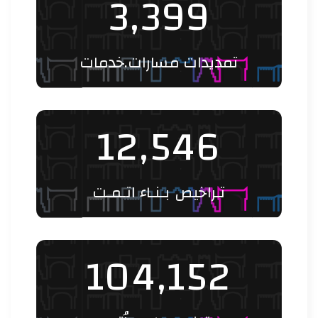
3,399
تمديدات مسارات.خدمات
12,546
تـراخيص بـنـاء اتـمـت
104,152