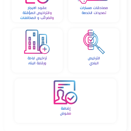
مصادقات مسارات
عقود الايجار
تمديدات الخدمة
والتراخيص المؤقتة
والضرائب و المخالفات
الترخيص
تراخيص اباحة
البلدي
ورقابة البناء
إضافة
مفوض