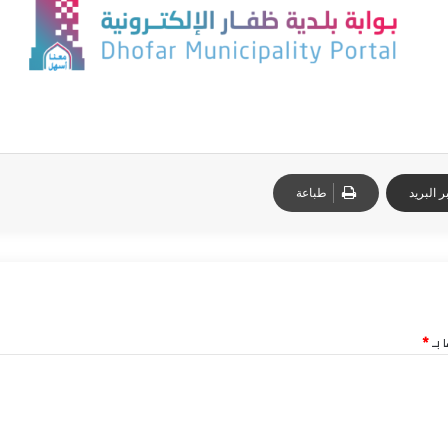
 البريد
طباعة
 بـ
*