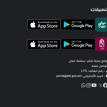
تطبيقات:
قع بلدية ظفار، سلطنة عمان
تواصل معنا:
- رقم الهاتف: 1771
- البريد الألكتروني: portal@dm.gov.om
اكس
انستقرام
𝕏
فيسبوك
يوتيوب
انستقرام